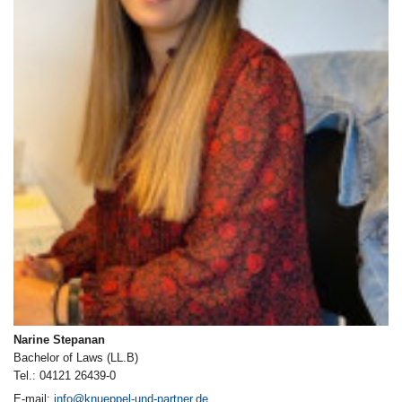
Narine Stepanan
Bachelor of Laws (LL.B)
Tel.: 04121 26439-0
E-mail:
info@knueppel-und-partner.de