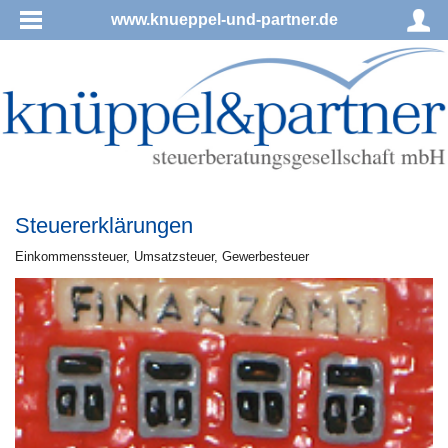
www.knueppel-und-partner.de
Steuererklärungen
Ein­kom­mens­steu­er, Um­satz­steu­er, Ge­wer­be­steu­er